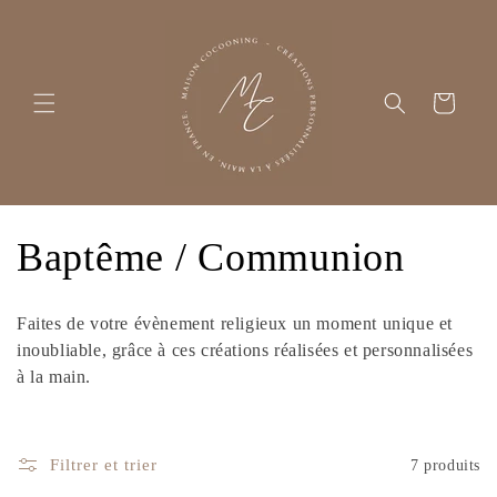
et
passer
au
contenu
Panier
C
Baptême / Communion
o
Faites de votre évènement religieux un moment unique et
l
inoubliable, grâce à ces créations réalisées et personnalisées
à la main.
l
e
Filtrer et trier
7 produits