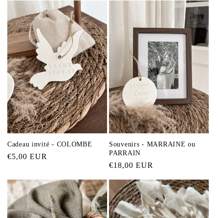
c
t
i
o
n
:
Cadeau invité - COLOMBE
Souvenirs - MARRAINE ou
PARRAIN
Prix
€5,00 EUR
Prix
€18,00 EUR
habituel
habituel