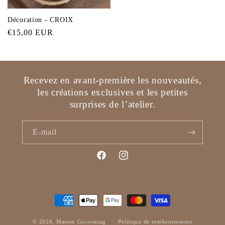
Décoration - CROIX
Prix
€15,00 EUR
habituel
Recevez en avant-première les nouveautés,
les créations exclusives et les petites
surprises de l’atelier.
E-mail
Facebook
Instagram
Moyens
de
© 2026,
Maison Cocooning
paiement
Politique de remboursement