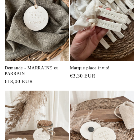
Demande - MARRAINE ou
Marque place invité
PARRAIN
Prix
€3,30 EUR
Prix
€18,00 EUR
habituel
habituel