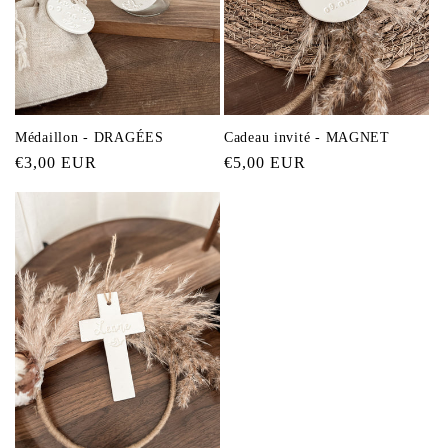
Médaillon - DRAGÉES
Cadeau invité - MAGNET
Prix
€3,00 EUR
Prix
€5,00 EUR
habituel
habituel